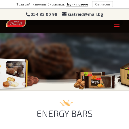
Този сайт използва бисквитки.
Научи повече
Съгласен
054 83 00 98
siatreid@mail.bg
ENERGY BARS