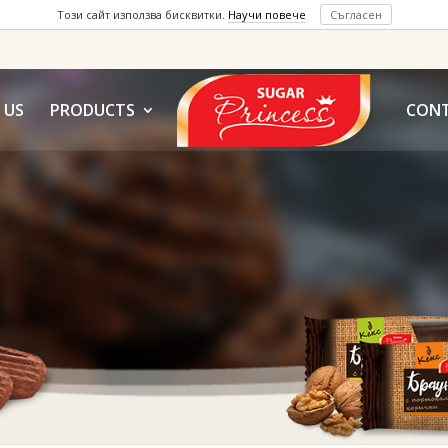
Този сайт използва бисквитки.
Научи повече
Съгласен
 US
PRODUCTS
CON