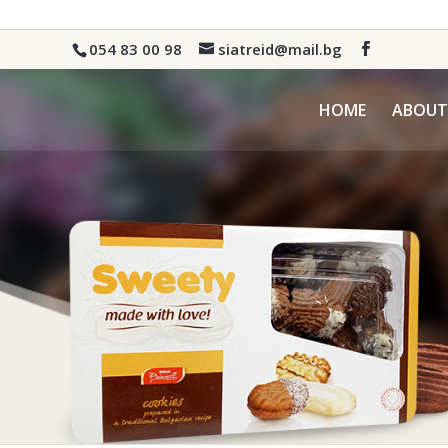
054 83 00 98
siatreid@mail.bg
HOME
ABOUT